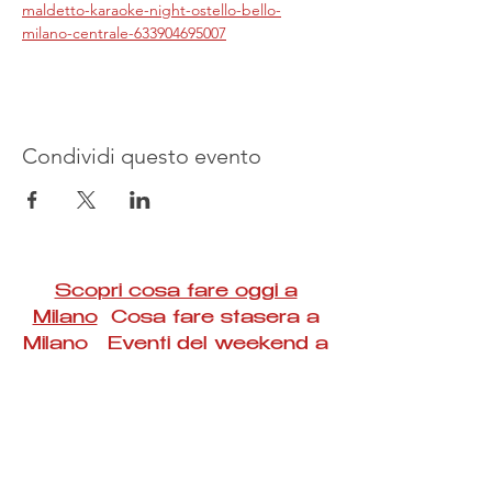
maldetto-karaoke-night-ostello-bello-
milano-centrale-633904695007
Condividi questo evento
Scopri cosa fare oggi a
Milano
Cosa fare stasera a
Milano Eventi del weekend a
Milano
#Taac #milano #eventi #concerti #spettacoli
#rassegne #bambini #mostre #fotografia
#feste #mercati #fiere #teatro #giochi #locali
#serate #incontri #manifestazioni #sport
#negozi #sport #visiteguidate #convegni