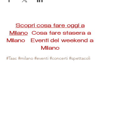
Scopri cosa fare oggi a
Milano
Cosa fare stasera a
Milano Eventi del weekend a
Milano
#Taac #milano #eventi #concerti #spettacoli
#rassegne #bambini #mostre #fotografia
#feste #mercati #fiere #teatro #giochi #locali
#serate #incontri #manifestazioni #sport
#negozi #sport #visiteguidate #convegni
#corsi #cibo
#vino
#shopping #serate
#milanoeventioggi #milanoeventiweekend
#milanoeventinavigli #eventimilanostasera
#mercatinimilano #eventimilano
#cosafareoggi #cosafaremilano.
N.B. Milano Eventi Taac non ha alcuna
responsabilità sull'eventuale annullamento,
variazione o sospensione di un evento, non