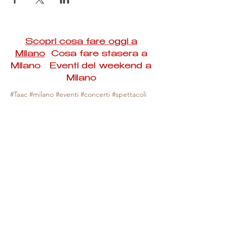
Scopri cosa fare oggi a
Milano
Cosa fare stasera a
Milano Eventi del weekend a
Milano
#Taac #milano #eventi #concerti #spettacoli
#rassegne #bambini #mostre #fotografia
#feste #mercati #fiere #teatro #giochi #locali
#serate #incontri #manifestazioni #sport
#negozi #sport #visiteguidate #convegni
#corsi #cibo
#vino
#shopping #serate
#milanoeventioggi #milanoeventiweekend
#milanoeventinavigli #eventimilanostasera
#mercatinimilano #eventimilano
#cosafareoggi #cosafaremilano.
N.B. Milano Eventi Taac non ha alcuna
responsabilità sull'eventuale annullamento,
variazione o sospensione di un evento, non