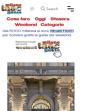
Search
Cosa fare
Oggi
Stasera
Weekend
Categorie
Già 5000 milanesi si sono
REGISTRATI
per ricevere gratis la guida del weekend.