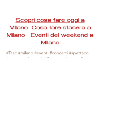
Scopri cosa fare oggi a
Milano
Cosa fare stasera a
Milano Eventi del weekend a
Milano
#Taac #milano #eventi #concerti #spettacoli
#rassegne #bambini #mostre #fotografia
#feste #mercati #fiere #teatro #giochi #locali
#serate #incontri #manifestazioni #sport
#negozi #sport #visiteguidate #convegni
#corsi #cibo
#vino
#shopping #serate
#milanoeventioggi #milanoeventiweekend
#milanoeventinavigli #eventimilanostasera
#mercatinimilano #eventimilano
#cosafareoggi #cosafaremilano.
N.B. Milano Eventi Taac non ha alcuna
responsabilità sull'eventuale annullamento,
variazione o sospensione di un evento, non
essendo mai uno degli organizzatori degli