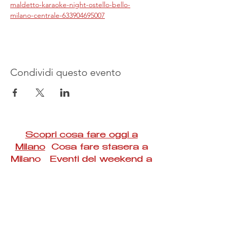
maldetto-karaoke-night-ostello-bello-
milano-centrale-633904695007
Condividi questo evento
Scopri cosa fare oggi a
Milano
Cosa fare stasera a
Milano Eventi del weekend a
Milano
#Taac #milano #eventi #concerti #spettacoli
#rassegne #bambini #mostre #fotografia
#feste #mercati #fiere #teatro #giochi #locali
#serate #incontri #manifestazioni #sport
#negozi #sport #visiteguidate #convegni