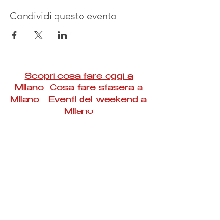
Condividi questo evento
Scopri cosa fare oggi a
Milano
Cosa fare stasera a
Milano Eventi del weekend a
Milano
#Taac #milano #eventi #concerti #spettacoli
#rassegne #bambini #mostre #fotografia
#feste #mercati #fiere #teatro #giochi #locali
#serate #incontri #manifestazioni #sport
#negozi #sport #visiteguidate #convegni
#corsi #cibo
#vino
#shopping #serate
#milanoeventioggi #milanoeventiweekend
#milanoeventinavigli #eventimilanostasera
#mercatinimilano #eventimilano
#cosafareoggi #cosafaremilano.