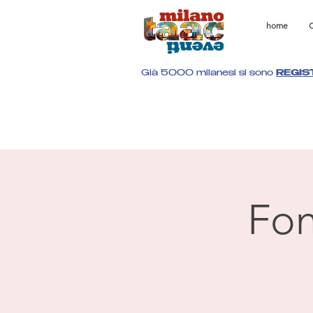
home
C
Già 5000 milanesi si sono
REGIS
Fon