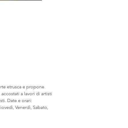
arte etrusca e propone 
costati a lavori di artisti 
i. Date e orari: 
ovedì, Venerdì, Sabato, 