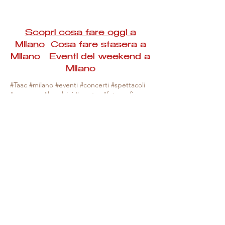
Scopri cosa fare oggi a
Milano
Cosa fare stasera a
Milano Eventi del weekend a
Milano
#Taac #milano #eventi #concerti #spettacoli
#rassegne #bambini #mostre #fotografia
#feste #mercati #fiere #teatro #giochi #locali
#serate #incontri #manifestazioni #sport
#negozi #sport #visiteguidate #convegni
#corsi #cibo
#vino
#shopping #serate
#milanoeventioggi #milanoeventiweekend
#milanoeventinavigli #eventimilanostasera
#mercatinimilano #eventimilano
#cosafareoggi #cosafaremilano.
N.B. Milano Eventi Taac non ha alcuna
responsabilità sull'eventuale annullamento,
variazione o sospensione di un evento, non
essendo mai uno degli organizzatori degli