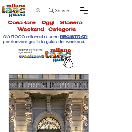
Search
Cosa fare
Oggi
Stasera
Weekend
Categorie
Già 5000 milanesi si sono
REGISTRATI
per ricevere gratis la guida del weekend.