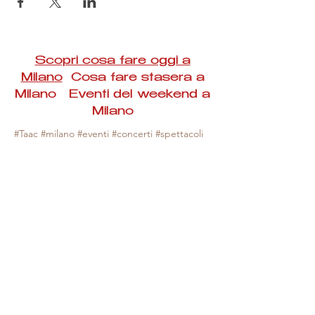
Scopri cosa fare oggi a
Milano
Cosa fare stasera a
Milano Eventi del weekend a
Milano
#Taac #milano #eventi #concerti #spettacoli
#rassegne #bambini #mostre #fotografia
#feste #mercati #fiere #teatro #giochi #locali
#serate #incontri #manifestazioni #sport
#negozi #sport #visiteguidate #convegni
#corsi #cibo
#vino
#shopping #serate
#milanoeventioggi #milanoeventiweekend
#milanoeventinavigli #eventimilanostasera
#mercatinimilano #eventimilano
#cosafareoggi #cosafaremilano.
N.B. Milano Eventi Taac non ha alcuna
responsabilità sull'eventuale annullamento,
variazione o sospensione di un evento, non