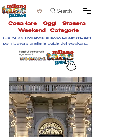
Search
Cosa fare
Oggi
Stasera
Weekend
Categorie
Già 5000 milanesi si sono
REGISTRATI
per ricevere gratis la guida del weekend.