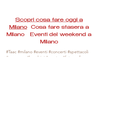
Scopri cosa fare oggi a
Milano
Cosa fare stasera a
Milano Eventi del weekend a
Milano
#Taac #milano #eventi #concerti #spettacoli
#rassegne #bambini #mostre #fotografia
#feste #mercati #fiere #teatro #giochi #locali
#serate #incontri #manifestazioni #sport
#negozi #sport #visiteguidate #convegni
#corsi #cibo
#vino
#shopping #serate
#milanoeventioggi #milanoeventiweekend
#milanoeventinavigli #eventimilanostasera
#mercatinimilano #eventimilano
#cosafareoggi #cosafaremilano.
N.B. Milano Eventi Taac non ha alcuna
responsabilità sull'eventuale annullamento,
variazione o sospensione di un evento, non
essendo mai uno degli organizzatori degli