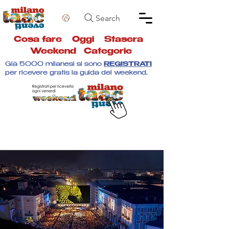
Search
Cosa fare
Oggi
Stasera
Weekend
Categorie
Già 5000 milanesi si sono
REGISTRATI
per ricevere gratis la guida del weekend.