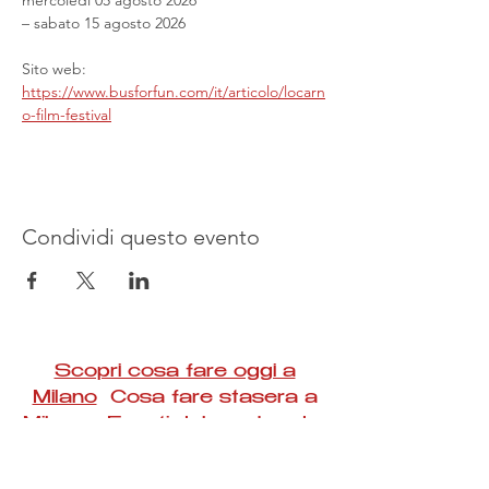
mercoledì 05 agosto 2026
– sabato 15 agosto 2026
Sito web: 
https://www.busforfun.com/it/articolo/locarn
o-film-festival
Condividi questo evento
Scopri cosa fare oggi a
Milano
Cosa fare stasera a
Milano Eventi del weekend a
Milano
#Taac #milano #eventi #concerti #spettacoli