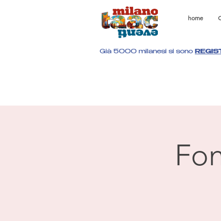
home
C
Già 5000 milanesi si sono
REGIS
Fon