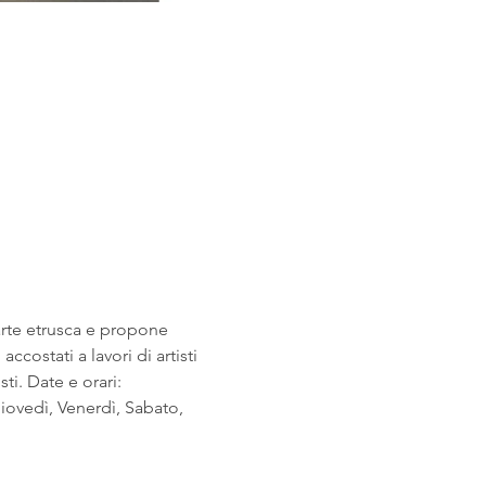
arte etrusca e propone 
costati a lavori di artisti 
i. Date e orari: 
ovedì, Venerdì, Sabato, 