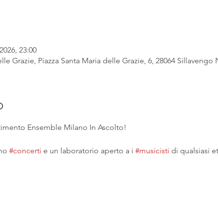
2026, 23:00
lle Grazie, Piazza Santa Maria delle Grazie, 6, 28064 Sillavengo N
o
ertimento Ensemble Milano In Ascolto!
no 
#concerti
 e un laboratorio aperto a i 
#musicisti
 di qualsiasi et