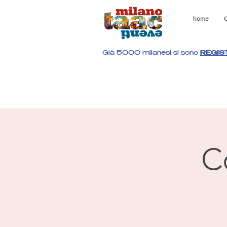
home
C
Già 5000 milanesi si sono
REGIS
C