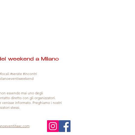
del weekend a Milano
locali #serate #incontri
milanoeventiweekend
, non essendo mai uno degli
tatto diretto con gli organizzatori.
venisse informato. Preghiamo i nostri
zatori stessi.
anoeventitaac.com