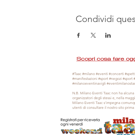
Condividi que
Scopri cosa fare ogg
#Taac #milano #eventi #concerti #spetta
#manifestazioni #sport #negozi #sport 
#milanoeventinavigli #eventimilanosta
N.B. Milano Eventi Taac non ha alcuna 
organizzatori degli stessi e, nella mag
Milano Eventi Taac s'impegna comunque
utenti di consultare il nostro sito prim