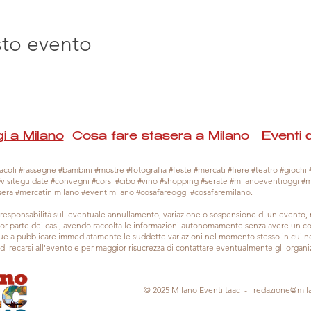
sto evento
i a Milano
Cosa fare stasera a Milano Eventi 
coli #rassegne #bambini #mostre #fotografia #feste #mercati #fiere #teatro #giochi #
#visiteguidate #convegni #corsi #cibo
#vino
#shopping #serate #milanoeventioggi #
sera #mercatinimilano #eventimilano #cosafareoggi #cosafaremilano.
responsabilità sull'eventuale annullamento, variazione o sospensione di un evento
gior parte dei casi, avendo raccolta le informazioni autonomamente senza avere un con
 a pubblicare immediatamente le suddette variazioni nel momento stesso in cui ne 
a di recarsi all'evento e per maggior risucrezza di contattare eventualmente gli organiz
© 2025 Milano Eventi taac -
redazione@mil