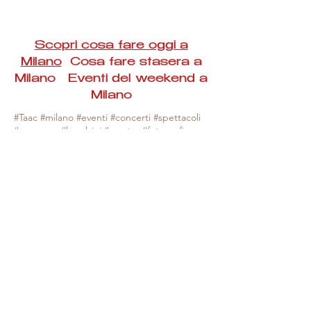
Scopri cosa fare oggi a
Milano
Cosa fare stasera a
Milano Eventi del weekend a
Milano
#Taac #milano #eventi #concerti #spettacoli
#rassegne #bambini #mostre #fotografia
#feste #mercati #fiere #teatro #giochi #locali
#serate #incontri #manifestazioni #sport
#negozi #sport #visiteguidate #convegni
#corsi #cibo
#vino
#shopping #serate
#milanoeventioggi #milanoeventiweekend
#milanoeventinavigli #eventimilanostasera
#mercatinimilano #eventimilano
#cosafareoggi #cosafaremilano.
N.B. Milano Eventi Taac non ha alcuna
responsabilità sull'eventuale annullamento,
variazione o sospensione di un evento, non
essendo mai uno degli organizzatori degli