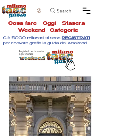
Search
Cosa fare
Oggi
Stasera
Weekend
Categorie
Già 5000 milanesi si sono
REGISTRATI
per ricevere gratis la guida del weekend.