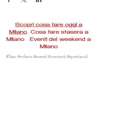
Scopri cosa fare oggi a
Milano
Cosa fare stasera a
Milano Eventi del weekend a
Milano
#Taac #milano #eventi #concerti #spettacoli
#rassegne #bambini #mostre #fotografia
#feste #mercati #fiere #teatro #giochi #locali
#serate #incontri #manifestazioni #sport
#negozi #sport #visiteguidate #convegni
#corsi #cibo
#vino
#shopping #serate
#milanoeventioggi #milanoeventiweekend
#milanoeventinavigli #eventimilanostasera
#mercatinimilano #eventimilano
#cosafareoggi #cosafaremilano.
N.B. Milano Eventi Taac non ha alcuna
responsabilità sull'eventuale annullamento,
variazione o sospensione di un evento, non