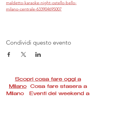
maldetto-karaoke-night-ostello-bello-
milano-centrale-633904695007
Condividi questo evento
Scopri cosa fare oggi a
Milano
Cosa fare stasera a
Milano Eventi del weekend a
Milano
#Taac #milano #eventi #concerti #spettacoli
#rassegne #bambini #mostre #fotografia
#feste #mercati #fiere #teatro #giochi #locali
#serate #incontri #manifestazioni #sport
#negozi #sport #visiteguidate #convegni