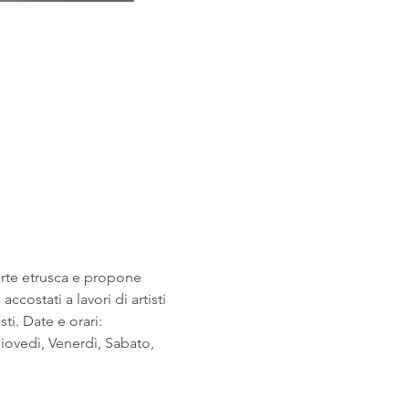
arte etrusca e propone 
costati a lavori di artisti 
i. Date e orari: 
ovedì, Venerdì, Sabato, 