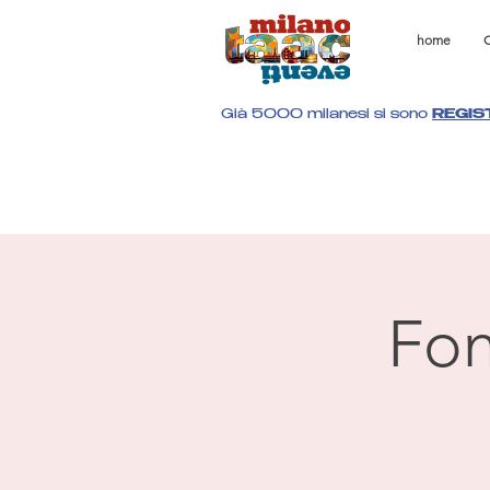
home
C
Già 5000 milanesi si sono
REGIS
Fon