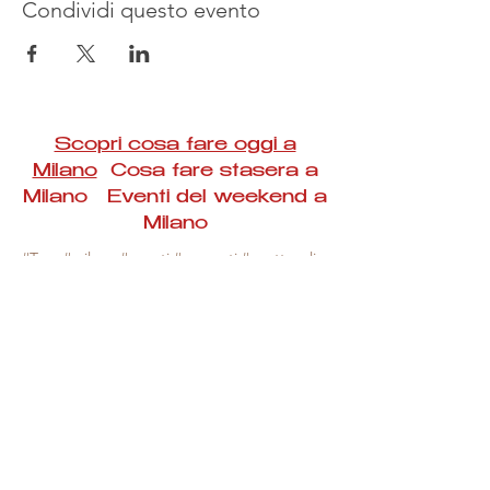
Condividi questo evento
Scopri cosa fare oggi a
Milano
Cosa fare stasera a
Milano Eventi del weekend a
Milano
#Taac #milano #eventi #concerti #spettacoli
#rassegne #bambini #mostre #fotografia
#feste #mercati #fiere #teatro #giochi #locali
#serate #incontri #manifestazioni #sport
#negozi #sport #visiteguidate #convegni
#corsi #cibo
#vino
#shopping #serate
#milanoeventioggi #milanoeventiweekend
#milanoeventinavigli #eventimilanostasera
#mercatinimilano #eventimilano
#cosafareoggi #cosafaremilano.
N.B. Milano Eventi Taac non ha alcuna