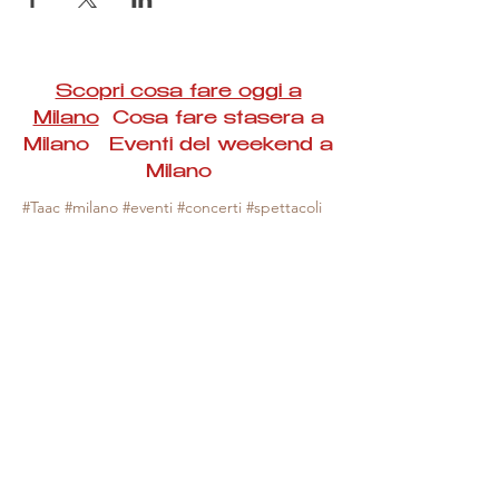
Scopri cosa fare oggi a
Milano
Cosa fare stasera a
Milano Eventi del weekend a
Milano
#Taac #milano #eventi #concerti #spettacoli
#rassegne #bambini #mostre #fotografia
#feste #mercati #fiere #teatro #giochi #locali
#serate #incontri #manifestazioni #sport
#negozi #sport #visiteguidate #convegni
#corsi #cibo
#vino
#shopping #serate
#milanoeventioggi #milanoeventiweekend
#milanoeventinavigli #eventimilanostasera
#mercatinimilano #eventimilano
#cosafareoggi #cosafaremilano.
N.B. Milano Eventi Taac non ha alcuna
responsabilità sull'eventuale annullamento,
variazione o sospensione di un evento, non