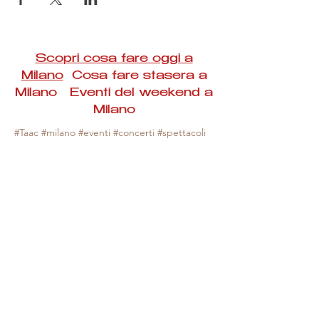
Scopri cosa fare oggi a
Milano
Cosa fare stasera a
Milano Eventi del weekend a
Milano
#Taac #milano #eventi #concerti #spettacoli
#rassegne #bambini #mostre #fotografia
#feste #mercati #fiere #teatro #giochi #locali
#serate #incontri #manifestazioni #sport
#negozi #sport #visiteguidate #convegni
#corsi #cibo
#vino
#shopping #serate
#milanoeventioggi #milanoeventiweekend
#milanoeventinavigli #eventimilanostasera
#mercatinimilano #eventimilano
#cosafareoggi #cosafaremilano.
N.B. Milano Eventi Taac non ha alcuna
responsabilità sull'eventuale annullamento,
variazione o sospensione di un evento, non