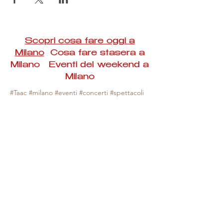
Scopri cosa fare oggi a
Milano
Cosa fare stasera a
Milano Eventi del weekend a
Milano
#Taac #milano #eventi #concerti #spettacoli
#rassegne #bambini #mostre #fotografia
#feste #mercati #fiere #teatro #giochi #locali
#serate #incontri #manifestazioni #sport
#negozi #sport #visiteguidate #convegni
#corsi #cibo
#vino
#shopping #serate
#milanoeventioggi #milanoeventiweekend
#milanoeventinavigli #eventimilanostasera
#mercatinimilano #eventimilano
#cosafareoggi #cosafaremilano.
N.B. Milano Eventi Taac non ha alcuna
responsabilità sull'eventuale annullamento,
variazione o sospensione di un evento, non