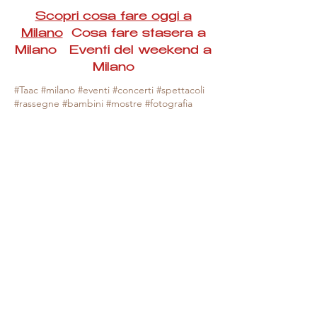
Scopri cosa fare oggi a
Milano
Cosa fare stasera a
Milano Eventi del weekend a
Milano
#Taac #milano #eventi #concerti #spettacoli
#rassegne #bambini #mostre #fotografia
#feste #mercati #fiere #teatro #giochi #locali
#serate #incontri #manifestazioni #sport
#negozi #sport #visiteguidate #convegni
#corsi #cibo
#vino
#shopping #serate
#milanoeventioggi #milanoeventiweekend
#milanoeventinavigli #eventimilanostasera
#mercatinimilano #eventimilano
#cosafareoggi #cosafaremilano.
N.B. Milano Eventi Taac non ha alcuna
responsabilità sull'eventuale annullamento,
variazione o sospensione di un evento, non
essendo mai uno degli organizzatori degli
stessi e, nella maggior parte dei casi,
avendo raccolta le informazioni