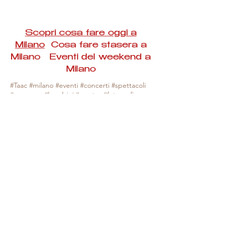
Scopri cosa fare oggi a
Milano
Cosa fare stasera a
Milano Eventi del weekend a
Milano
#Taac #milano #eventi #concerti #spettacoli
#rassegne #bambini #mostre #fotografia
#feste #mercati #fiere #teatro #giochi #locali
#serate #incontri #manifestazioni #sport
#negozi #sport #visiteguidate #convegni
#corsi #cibo
#vino
#shopping #serate
#milanoeventioggi #milanoeventiweekend
#milanoeventinavigli #eventimilanostasera
#mercatinimilano #eventimilano
#cosafareoggi #cosafaremilano.
N.B. Milano Eventi Taac non ha alcuna
responsabilità sull'eventuale annullamento,
variazione o sospensione di un evento, non
essendo mai uno degli organizzatori degli