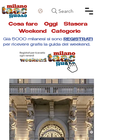
Search
Cosa fare
Oggi
Stasera
Weekend
Categorie
Già 5000 milanesi si sono
REGISTRATI
per ricevere gratis la guida del weekend.