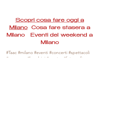
Scopri cosa fare oggi a
Milano
Cosa fare stasera a
Milano Eventi del weekend a
Milano
#Taac #milano #eventi #concerti #spettacoli
#rassegne #bambini #mostre #fotografia
#feste #mercati #fiere #teatro #giochi #locali
#serate #incontri #manifestazioni #sport
#negozi #sport #visiteguidate #convegni
#corsi #cibo
#vino
#shopping #serate
#milanoeventioggi #milanoeventiweekend
#milanoeventinavigli #eventimilanostasera
#mercatinimilano #eventimilano
#cosafareoggi #cosafaremilano.
N.B. Milano Eventi Taac non ha alcuna
responsabilità sull'eventuale annullamento,
variazione o sospensione di un evento, non
essendo mai uno degli organizzatori degli