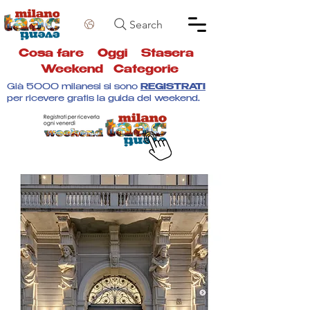
Search
Cosa fare
Oggi
Stasera
Weekend
Categorie
Già 5000 milanesi si sono
REGISTRATI
per ricevere gratis la guida del weekend.