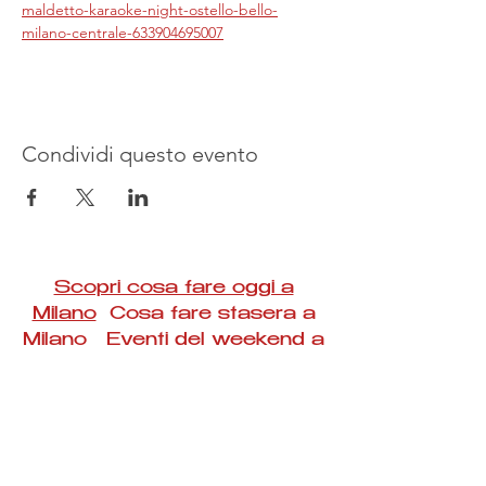
maldetto-karaoke-night-ostello-bello-
milano-centrale-633904695007
Condividi questo evento
Scopri cosa fare oggi a
Milano
Cosa fare stasera a
Milano Eventi del weekend a
Milano
#Taac #milano #eventi #concerti #spettacoli
#rassegne #bambini #mostre #fotografia
#feste #mercati #fiere #teatro #giochi #locali
#serate #incontri #manifestazioni #sport
#negozi #sport #visiteguidate #convegni