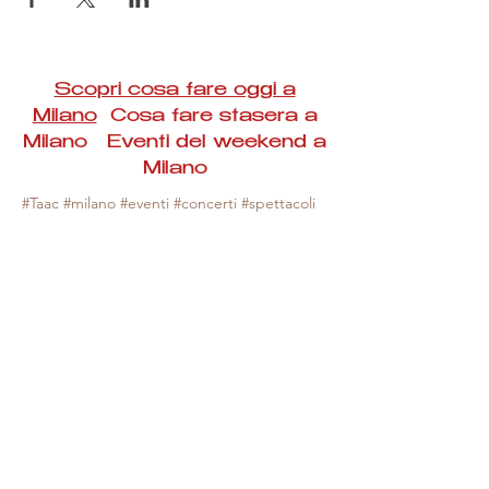
Scopri cosa fare oggi a
Milano
Cosa fare stasera a
Milano Eventi del weekend a
Milano
#Taac #milano #eventi #concerti #spettacoli
#rassegne #bambini #mostre #fotografia
#feste #mercati #fiere #teatro #giochi #locali
#serate #incontri #manifestazioni #sport
#negozi #sport #visiteguidate #convegni
#corsi #cibo
#vino
#shopping #serate
#milanoeventioggi #milanoeventiweekend
#milanoeventinavigli #eventimilanostasera
#mercatinimilano #eventimilano
#cosafareoggi #cosafaremilano.
N.B. Milano Eventi Taac non ha alcuna
responsabilità sull'eventuale annullamento,
variazione o sospensione di un evento, non