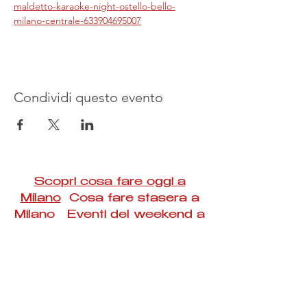
maldetto-karaoke-night-ostello-bello-
milano-centrale-633904695007
Condividi questo evento
Scopri cosa fare oggi a
Milano
Cosa fare stasera a
Milano Eventi del weekend a
Milano
#Taac #milano #eventi #concerti #spettacoli
#rassegne #bambini #mostre #fotografia
#feste #mercati #fiere #teatro #giochi #locali
#serate #incontri #manifestazioni #sport
#negozi #sport #visiteguidate #convegni