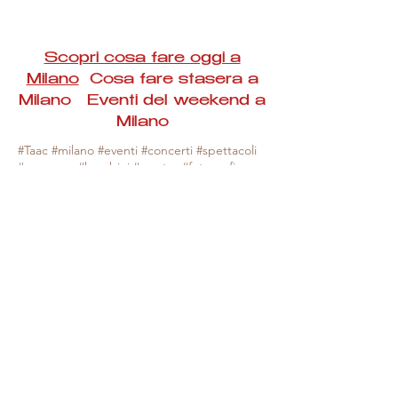
Scopri cosa fare oggi a
Milano
Cosa fare stasera a
Milano Eventi del weekend a
Milano
#Taac #milano #eventi #concerti #spettacoli
#rassegne #bambini #mostre #fotografia
#feste #mercati #fiere #teatro #giochi #locali
#serate #incontri #manifestazioni #sport
#negozi #sport #visiteguidate #convegni
#corsi #cibo
#vino
#shopping #serate
#milanoeventioggi #milanoeventiweekend
#milanoeventinavigli #eventimilanostasera
#mercatinimilano #eventimilano
#cosafareoggi #cosafaremilano.
N.B. Milano Eventi Taac non ha alcuna
responsabilità sull'eventuale annullamento,
variazione o sospensione di un evento, non
essendo mai uno degli organizzatori degli