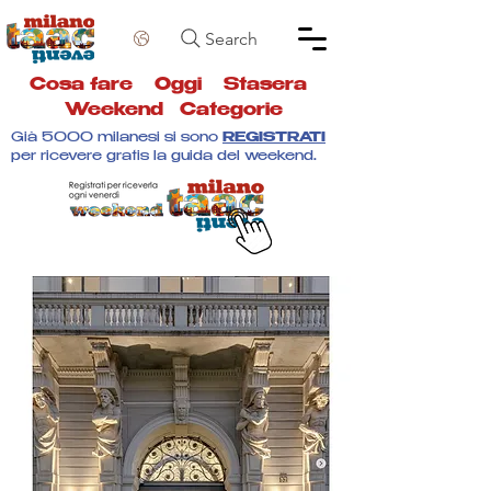
Search
Cosa fare
Oggi
Stasera
Weekend
Categorie
Già 5000 milanesi si sono
REGISTRATI
per ricevere gratis la guida del weekend.