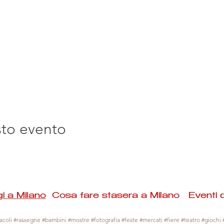
sto evento
i a Milano
Cosa fare stasera a Milano Eventi 
coli #rassegne #bambini #mostre #fotografia #feste #mercati #fiere #teatro #giochi #