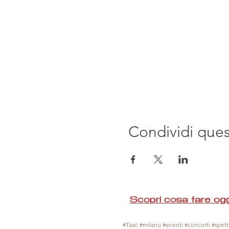
Condividi que
Scopri cosa fare ogg
#Taac #milano #eventi #concerti #spetta