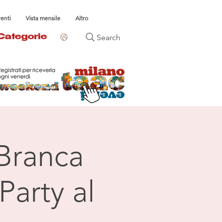
venti
Vista mensile
Altro
Search
Categorie
 Branca
Party al