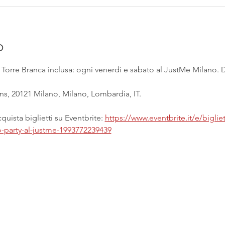
o
e Torre Branca inclusa: ogni venerdì e sabato al JustMe Milano. Da
s, 20121 Milano, Milano, Lombardia, IT.
uista biglietti su Eventbrite: 
https://www.eventbrite.it/e/bigliet
o-party-al-justme-1993772239439