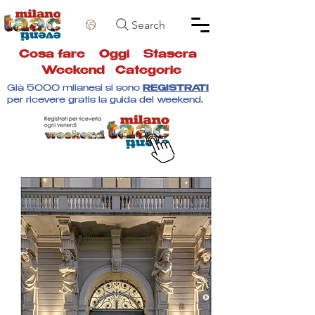
Search
Cosa fare
Oggi
Stasera
Weekend
Categorie
Già 5000 milanesi si sono
REGISTRATI
per ricevere gratis la guida del weekend.