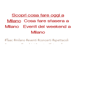
Scopri cosa fare oggi a
Milano
Cosa fare stasera a
Milano Eventi del weekend a
Milano
#Taac #milano #eventi #concerti #spettacoli
#rassegne #bambini #mostre #fotografia
#feste #mercati #fiere #teatro #giochi #locali
#serate #incontri #manifestazioni #sport
#negozi #sport #visiteguidate #convegni
#corsi #cibo
#vino
#shopping #serate
#milanoeventioggi #milanoeventiweekend
#milanoeventinavigli #eventimilanostasera
#mercatinimilano #eventimilano
#cosafareoggi #cosafaremilano.
N.B. Milano Eventi Taac non ha alcuna
responsabilità sull'eventuale annullamento,
variazione o sospensione di un evento, non
essendo mai uno degli organizzatori degli