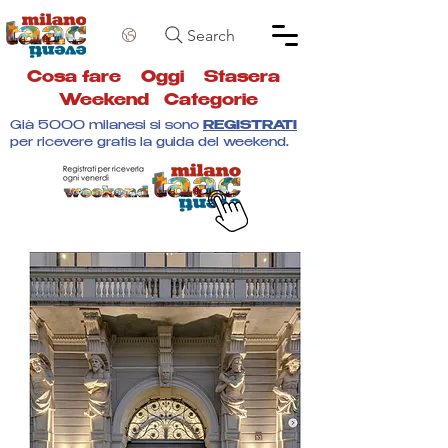
Search
Cosa fare
Oggi
Stasera
Weekend
Categorie
Già 5000 milanesi si sono
REGISTRATI
per ricevere gratis la guida del weekend.