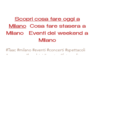
Scopri cosa fare oggi a
Milano
Cosa fare stasera a
Milano Eventi del weekend a
Milano
#Taac #milano #eventi #concerti #spettacoli
#rassegne #bambini #mostre #fotografia
#feste #mercati #fiere #teatro #giochi #locali
#serate #incontri #manifestazioni #sport
#negozi #sport #visiteguidate #convegni
#corsi #cibo
#vino
#shopping #serate
#milanoeventioggi #milanoeventiweekend
#milanoeventinavigli #eventimilanostasera
#mercatinimilano #eventimilano
#cosafareoggi #cosafaremilano.
N.B. Milano Eventi Taac non ha alcuna
responsabilità sull'eventuale annullamento,
variazione o sospensione di un evento, non
essendo mai uno degli organizzatori degli