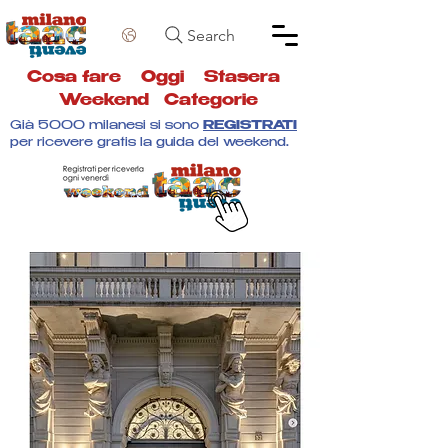
Search
Cosa fare
Oggi
Stasera
Weekend
Categorie
Già 5000 milanesi si sono
REGISTRATI
per ricevere gratis la guida del weekend.