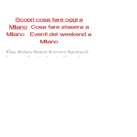
Scopri cosa fare oggi a
Milano
Cosa fare stasera a
Milano Eventi del weekend a
Milano
#Taac #milano #eventi #concerti #spettacoli
#rassegne #bambini #mostre #fotografia
#feste #mercati #fiere #teatro #giochi #locali
#serate #incontri #manifestazioni #sport
#negozi #sport #visiteguidate #convegni
#corsi #cibo
#vino
#shopping #serate
#milanoeventioggi #milanoeventiweekend
#milanoeventinavigli #eventimilanostasera
#mercatinimilano #eventimilano
#cosafareoggi #cosafaremilano.
N.B. Milano Eventi Taac non ha alcuna
responsabilità sull'eventuale annullamento,
variazione o sospensione di un evento, non
essendo mai uno degli organizzatori degli