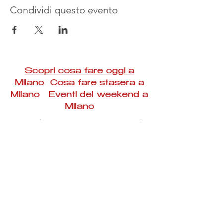
Condividi questo evento
Scopri cosa fare oggi a
Milano
Cosa fare stasera a
Milano Eventi del weekend a
Milano
#Taac #milano #eventi #concerti #spettacoli
#rassegne #bambini #mostre #fotografia
#feste #mercati #fiere #teatro #giochi #locali
#serate #incontri #manifestazioni #sport
#negozi #sport #visiteguidate #convegni
#corsi #cibo
#vino
#shopping #serate
#milanoeventioggi #milanoeventiweekend
#milanoeventinavigli #eventimilanostasera
#mercatinimilano #eventimilano
#cosafareoggi #cosafaremilano.