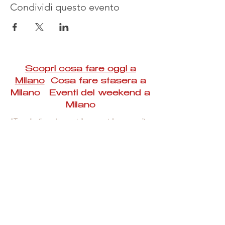
Condividi questo evento
Scopri cosa fare oggi a
Milano
Cosa fare stasera a
Milano Eventi del weekend a
Milano
#Taac #milano #eventi #concerti #spettacoli
#rassegne #bambini #mostre #fotografia
#feste #mercati #fiere #teatro #giochi #locali
#serate #incontri #manifestazioni #sport
#negozi #sport #visiteguidate #convegni
#corsi #cibo
#vino
#shopping #serate
#milanoeventioggi #milanoeventiweekend
#milanoeventinavigli #eventimilanostasera
#mercatinimilano #eventimilano
#cosafareoggi #cosafaremilano.