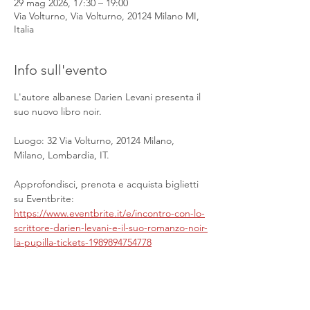
29 mag 2026, 17:30 – 19:00
Via Volturno, Via Volturno, 20124 Milano MI,
Italia
Info sull'evento
L'autore albanese Darien Levani presenta il 
suo nuovo libro noir.
Luogo: 32 Via Volturno, 20124 Milano, 
Milano, Lombardia, IT.
Approfondisci, prenota e acquista biglietti 
su Eventbrite: 
https://www.eventbrite.it/e/incontro-con-lo-
scrittore-darien-levani-e-il-suo-romanzo-noir-
la-pupilla-tickets-1989894754778