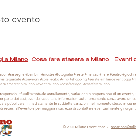
sto evento
i a Milano
Cosa fare stasera a Milano Eventi 
coli #rassegne #bambini #mostre #fotografia #feste #mercati #fiere #teatro #giochi #
#visiteguidate #convegni #corsi #cibo
#vino
#shopping #serate #milanoeventioggi #
sera #mercatinimilano #eventimilano #cosafareoggi #cosafaremilano.
responsabilità sull'eventuale annullamento, variazione o sospensione di un evento
gior parte dei casi, avendo raccolta le informazioni autonomamente senza avere un con
 a pubblicare immediatamente le suddette variazioni nel momento stesso in cui ne 
a di recarsi all'evento e per maggior risucrezza di contattare eventualmente gli organiz
© 2025 Milano Eventi taac -
redazione@mil