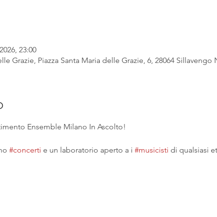
2026, 23:00
lle Grazie, Piazza Santa Maria delle Grazie, 6, 28064 Sillavengo N
o
ertimento Ensemble Milano In Ascolto!
no 
#concerti
 e un laboratorio aperto a i 
#musicisti
 di qualsiasi et