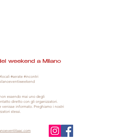
del weekend a Milano
locali #serate #incontri
milanoeventiweekend
, non essendo mai uno degli
tatto diretto con gli organizzatori.
venisse informato. Preghiamo i nostri
zatori stessi.
anoeventitaac.com