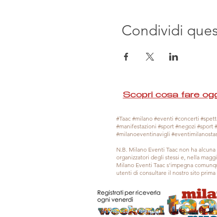
Condividi que
Scopri cosa fare ogg
#Taac #milano #eventi #concerti #spetta
#manifestazioni #sport #negozi #sport 
#milanoeventinavigli #eventimilanosta
N.B. Milano Eventi Taac non ha alcuna 
organizzatori degli stessi e, nella mag
Milano Eventi Taac s'impegna comunque
utenti di consultare il nostro sito prim