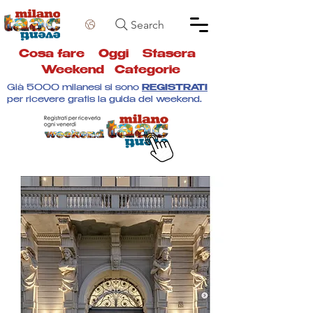
Search
Cosa fare
Oggi
Stasera
Weekend
Categorie
Già 5000 milanesi si sono
REGISTRATI
per ricevere gratis la guida del weekend.