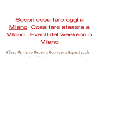
Scopri cosa fare oggi a
Milano
Cosa fare stasera a
Milano Eventi del weekend a
Milano
#Taac #milano #eventi #concerti #spettacoli
#rassegne #bambini #mostre #fotografia
#feste #mercati #fiere #teatro #giochi #locali
#serate #incontri #manifestazioni #sport
#negozi #sport #visiteguidate #convegni
#corsi #cibo
#vino
#shopping #serate
#milanoeventioggi #milanoeventiweekend
#milanoeventinavigli #eventimilanostasera
#mercatinimilano #eventimilano
#cosafareoggi #cosafaremilano.
N.B. Milano Eventi Taac non ha alcuna
responsabilità sull'eventuale annullamento,
variazione o sospensione di un evento, non
essendo mai uno degli organizzatori degli