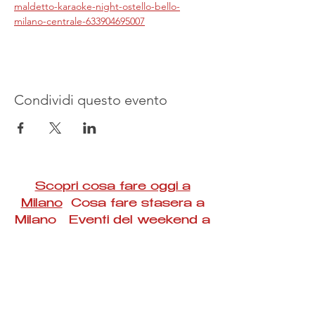
maldetto-karaoke-night-ostello-bello-
milano-centrale-633904695007
Condividi questo evento
Scopri cosa fare oggi a
Milano
Cosa fare stasera a
Milano Eventi del weekend a
Milano
#Taac #milano #eventi #concerti #spettacoli
#rassegne #bambini #mostre #fotografia
#feste #mercati #fiere #teatro #giochi #locali
#serate #incontri #manifestazioni #sport
#negozi #sport #visiteguidate #convegni