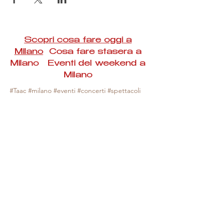
Scopri cosa fare oggi a
Milano
Cosa fare stasera a
Milano Eventi del weekend a
Milano
#Taac #milano #eventi #concerti #spettacoli
#rassegne #bambini #mostre #fotografia
#feste #mercati #fiere #teatro #giochi #locali
#serate #incontri #manifestazioni #sport
#negozi #sport #visiteguidate #convegni
#corsi #cibo
#vino
#shopping #serate
#milanoeventioggi #milanoeventiweekend
#milanoeventinavigli #eventimilanostasera
#mercatinimilano #eventimilano
#cosafareoggi #cosafaremilano.
N.B. Milano Eventi Taac non ha alcuna
responsabilità sull'eventuale annullamento,
variazione o sospensione di un evento, non