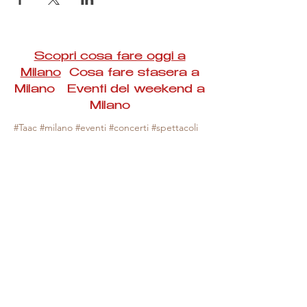
Scopri cosa fare oggi a
Milano
Cosa fare stasera a
Milano Eventi del weekend a
Milano
#Taac #milano #eventi #concerti #spettacoli
#rassegne #bambini #mostre #fotografia
#feste #mercati #fiere #teatro #giochi #locali
#serate #incontri #manifestazioni #sport
#negozi #sport #visiteguidate #convegni
#corsi #cibo
#vino
#shopping #serate
#milanoeventioggi #milanoeventiweekend
#milanoeventinavigli #eventimilanostasera
#mercatinimilano #eventimilano
#cosafareoggi #cosafaremilano.
N.B. Milano Eventi Taac non ha alcuna
responsabilità sull'eventuale annullamento,
variazione o sospensione di un evento, non