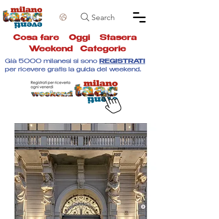
Search
Cosa fare
Oggi
Stasera
Weekend
Categorie
Già 5000 milanesi si sono
REGISTRATI
per ricevere gratis la guida del weekend.