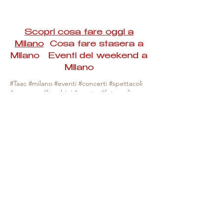
Scopri cosa fare oggi a
Milano
Cosa fare stasera a
Milano Eventi del weekend a
Milano
#Taac #milano #eventi #concerti #spettacoli
#rassegne #bambini #mostre #fotografia
#feste #mercati #fiere #teatro #giochi #locali
#serate #incontri #manifestazioni #sport
#negozi #sport #visiteguidate #convegni
#corsi #cibo
#vino
#shopping #serate
#milanoeventioggi #milanoeventiweekend
#milanoeventinavigli #eventimilanostasera
#mercatinimilano #eventimilano
#cosafareoggi #cosafaremilano.
N.B. Milano Eventi Taac non ha alcuna
responsabilità sull'eventuale annullamento,
variazione o sospensione di un evento, non
essendo mai uno degli organizzatori degli