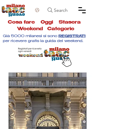
Search
Cosa fare
Oggi
Stasera
Weekend
Categorie
Già 5000 milanesi si sono
REGISTRATI
per ricevere gratis la guida del weekend.