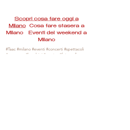
Scopri cosa fare oggi a
Milano
Cosa fare stasera a
Milano Eventi del weekend a
Milano
#Taac #milano #eventi #concerti #spettacoli
#rassegne #bambini #mostre #fotografia
#feste #mercati #fiere #teatro #giochi #locali
#serate #incontri #manifestazioni #sport
#negozi #sport #visiteguidate #convegni
#corsi #cibo
#vino
#shopping #serate
#milanoeventioggi #milanoeventiweekend
#milanoeventinavigli #eventimilanostasera
#mercatinimilano #eventimilano
#cosafareoggi #cosafaremilano.
N.B. Milano Eventi Taac non ha alcuna
responsabilità sull'eventuale annullamento,
variazione o sospensione di un evento, non
essendo mai uno degli organizzatori degli