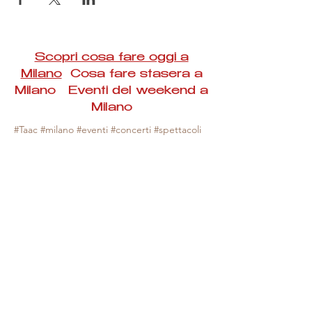
Scopri cosa fare oggi a
Milano
Cosa fare stasera a
Milano Eventi del weekend a
Milano
#Taac #milano #eventi #concerti #spettacoli
#rassegne #bambini #mostre #fotografia
#feste #mercati #fiere #teatro #giochi #locali
#serate #incontri #manifestazioni #sport
#negozi #sport #visiteguidate #convegni
#corsi #cibo
#vino
#shopping #serate
#milanoeventioggi #milanoeventiweekend
#milanoeventinavigli #eventimilanostasera
#mercatinimilano #eventimilano
#cosafareoggi #cosafaremilano.
N.B. Milano Eventi Taac non ha alcuna
responsabilità sull'eventuale annullamento,
variazione o sospensione di un evento, non