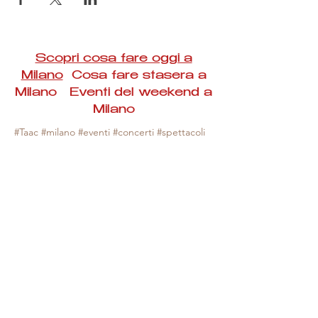
Scopri cosa fare oggi a
Milano
Cosa fare stasera a
Milano Eventi del weekend a
Milano
#Taac #milano #eventi #concerti #spettacoli
#rassegne #bambini #mostre #fotografia
#feste #mercati #fiere #teatro #giochi #locali
#serate #incontri #manifestazioni #sport
#negozi #sport #visiteguidate #convegni
#corsi #cibo
#vino
#shopping #serate
#milanoeventioggi #milanoeventiweekend
#milanoeventinavigli #eventimilanostasera
#mercatinimilano #eventimilano
#cosafareoggi #cosafaremilano.
N.B. Milano Eventi Taac non ha alcuna
responsabilità sull'eventuale annullamento,
variazione o sospensione di un evento, non