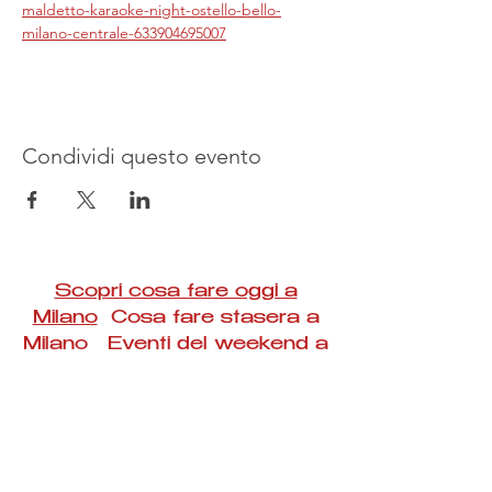
maldetto-karaoke-night-ostello-bello-
milano-centrale-633904695007
Condividi questo evento
Scopri cosa fare oggi a
Milano
Cosa fare stasera a
Milano Eventi del weekend a
Milano
#Taac #milano #eventi #concerti #spettacoli
#rassegne #bambini #mostre #fotografia
#feste #mercati #fiere #teatro #giochi #locali
#serate #incontri #manifestazioni #sport
#negozi #sport #visiteguidate #convegni