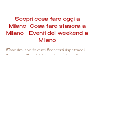
Scopri cosa fare oggi a
Milano
Cosa fare stasera a
Milano Eventi del weekend a
Milano
#Taac #milano #eventi #concerti #spettacoli
#rassegne #bambini #mostre #fotografia
#feste #mercati #fiere #teatro #giochi #locali
#serate #incontri #manifestazioni #sport
#negozi #sport #visiteguidate #convegni
#corsi #cibo
#vino
#shopping #serate
#milanoeventioggi #milanoeventiweekend
#milanoeventinavigli #eventimilanostasera
#mercatinimilano #eventimilano
#cosafareoggi #cosafaremilano.
N.B. Milano Eventi Taac non ha alcuna
responsabilità sull'eventuale annullamento,
variazione o sospensione di un evento, non
essendo mai uno degli organizzatori degli