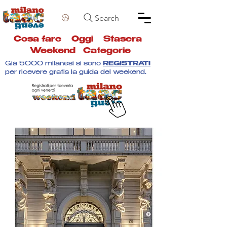
Search
Cosa fare
Oggi
Stasera
Weekend
Categorie
Già 5000 milanesi si sono
REGISTRATI
per ricevere gratis la guida del weekend.