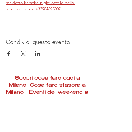
maldetto-karaoke-night-ostello-bello-
milano-centrale-633904695007
Condividi questo evento
Scopri cosa fare oggi a
Milano
Cosa fare stasera a
Milano Eventi del weekend a
Milano
#Taac #milano #eventi #concerti #spettacoli
#rassegne #bambini #mostre #fotografia
#feste #mercati #fiere #teatro #giochi #locali
#serate #incontri #manifestazioni #sport
#negozi #sport #visiteguidate #convegni