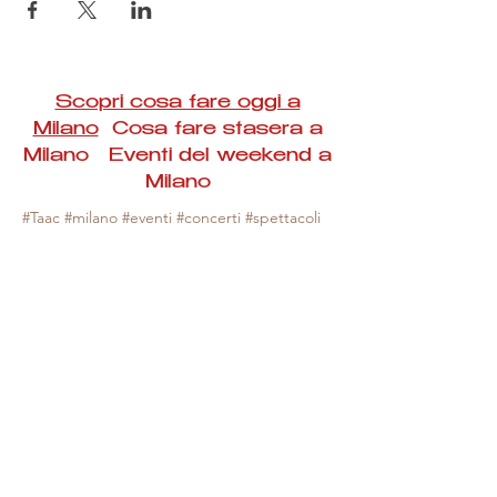
Scopri cosa fare oggi a
Milano
Cosa fare stasera a
Milano Eventi del weekend a
Milano
#Taac #milano #eventi #concerti #spettacoli
#rassegne #bambini #mostre #fotografia
#feste #mercati #fiere #teatro #giochi #locali
#serate #incontri #manifestazioni #sport
#negozi #sport #visiteguidate #convegni
#corsi #cibo
#vino
#shopping #serate
#milanoeventioggi #milanoeventiweekend
#milanoeventinavigli #eventimilanostasera
#mercatinimilano #eventimilano
#cosafareoggi #cosafaremilano.
N.B. Milano Eventi Taac non ha alcuna
responsabilità sull'eventuale annullamento,
variazione o sospensione di un evento, non