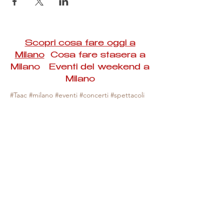
Scopri cosa fare oggi a
Milano
Cosa fare stasera a
Milano Eventi del weekend a
Milano
#Taac #milano #eventi #concerti #spettacoli
#rassegne #bambini #mostre #fotografia
#feste #mercati #fiere #teatro #giochi #locali
#serate #incontri #manifestazioni #sport
#negozi #sport #visiteguidate #convegni
#corsi #cibo
#vino
#shopping #serate
#milanoeventioggi #milanoeventiweekend
#milanoeventinavigli #eventimilanostasera
#mercatinimilano #eventimilano
#cosafareoggi #cosafaremilano.
N.B. Milano Eventi Taac non ha alcuna
responsabilità sull'eventuale annullamento,
variazione o sospensione di un evento, non