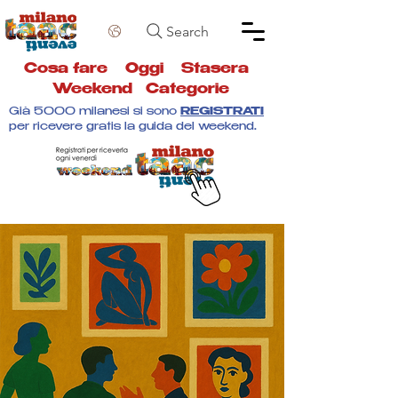
Search
Cosa fare
Oggi
Stasera
Weekend
Categorie
Già 5000 milanesi si sono
REGISTRATI
per ricevere gratis la guida del weekend.