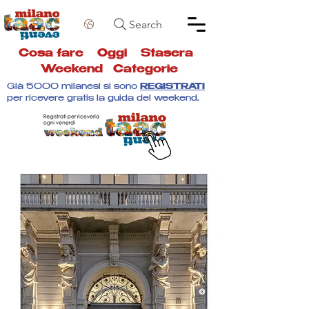
Search
Cosa fare
Oggi
Stasera
Weekend
Categorie
Già 5000 milanesi si sono
REGISTRATI
per ricevere gratis la guida del weekend.