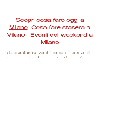
Scopri cosa fare oggi a
Milano
Cosa fare stasera a
Milano Eventi del weekend a
Milano
#Taac #milano #eventi #concerti #spettacoli
#rassegne #bambini #mostre #fotografia
#feste #mercati #fiere #teatro #giochi #locali
#serate #incontri #manifestazioni #sport
#negozi #sport #visiteguidate #convegni
#corsi #cibo
#vino
#shopping #serate
#milanoeventioggi #milanoeventiweekend
#milanoeventinavigli #eventimilanostasera
#mercatinimilano #eventimilano
#cosafareoggi #cosafaremilano.
N.B. Milano Eventi Taac non ha alcuna
responsabilità sull'eventuale annullamento,
variazione o sospensione di un evento, non
essendo mai uno degli organizzatori degli