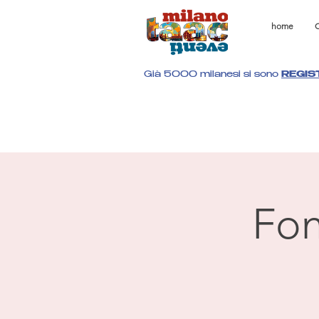
home
C
Già 5000 milanesi si sono
REGIS
Fon