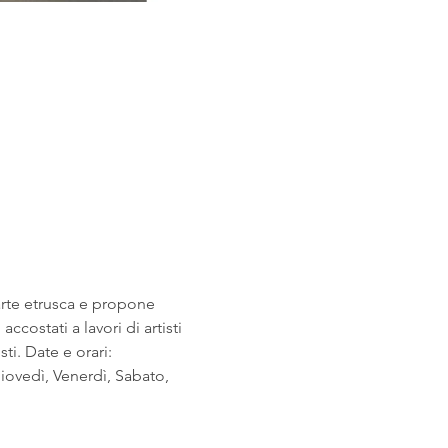
arte etrusca e propone 
costati a lavori di artisti 
i. Date e orari: 
ovedì, Venerdì, Sabato, 